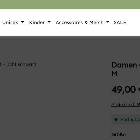
Unisex
Kinder
Accessoires & Merch
SALE
Damen O
M
49,00 
Preise inkl. 
Verfügbar
auswä
Größe