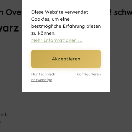
Oversized Sweatshirt - Ich! sch
Diese Website verwendet
Cookies, um eine
warz
bestmögliche Erfahrung bieten
zu können.
Mehr Informationen ...
Akzeptieren
Nur technisch
Konfigurieren
notwendige
nitt
m