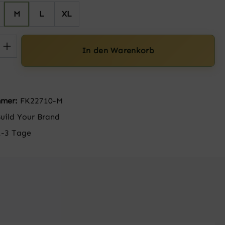
M
L
XL
 Anzahl: Gib den gewünschten Wert ein 
In den Warenkorb
mmer:
FK22710-M
uild Your Brand
1-3 Tage