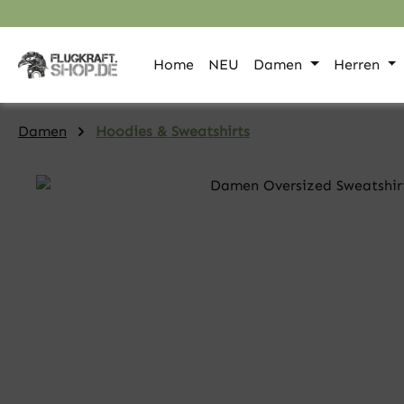
pringen
Zur Hauptnavigation springen
Home
NEU
Damen
Herren
Damen
Hoodies & Sweatshirts
Bildergalerie überspringen