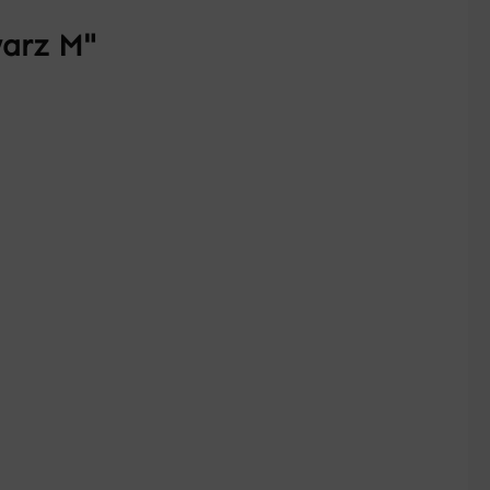
warz M"