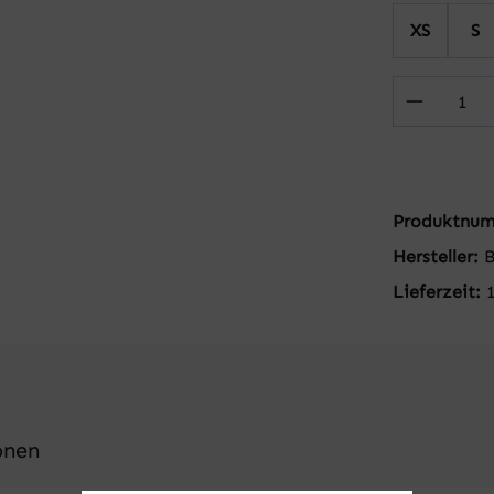
XS
S
Produkt
Produktnu
Hersteller:
B
Lieferzeit:
onen