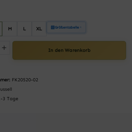
hlen
Größentabelle
M
L
XL
 Anzahl: Gib den gewünschten Wert ein 
In den Warenkorb
mmer:
FK20520-02
ussell
1-3 Tage