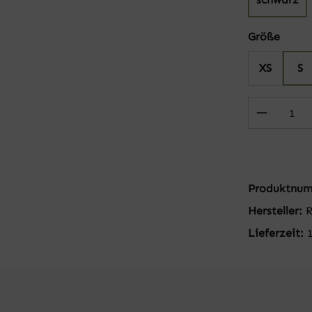
auswä
Größe
XS
S
Produkt
Produktnu
Hersteller:
R
Lieferzeit: