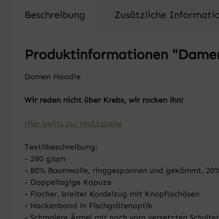
Beschreibung
Zusätzliche Informati
Produktinformationen "Damen
Damen Hoodie
Wir reden nicht über Krebs, wir rocken ihn!
Hier gehts zur Maßtabelle
Textilbeschreibung:
- 280 g/qm
- 80% Baumwolle, ringgesponnen und gekämmt, 20% P
- Doppellagige Kapuze
- Flacher, breiter Kordelzug mit Knopflochösen
- Nackenband in Fischgrätenoptik
- Schmalere Ärmel mit nach vorn versetzten Schulte