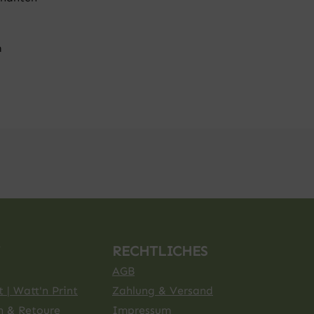
m
RECHTLICHES
AGB
 | Watt'n Print
Zahlung & Versand
n & Retoure
Impressum