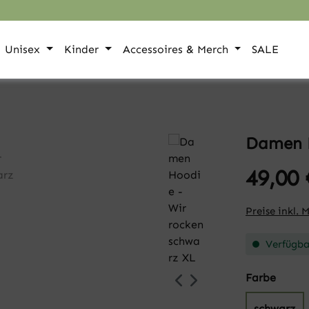
Unisex
Kinder
Accessoires & Merch
SALE
Damen H
49,00 
Preise inkl. 
Verfügbar
auswä
Farbe
schwarz