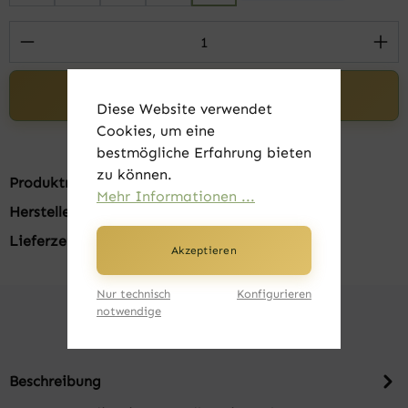
Produkt Anzahl: Gib den gewünschten Wert 
In den Warenkorb
Diese Website verwendet
Cookies, um eine
bestmögliche Erfahrung bieten
zu können.
Produktnummer:
FK21020-015
Mehr Informationen ...
Hersteller:
Russell
Lieferzeit:
1-3 Tage
Akzeptieren
Nur technisch
Konfigurieren
notwendige
Beschreibung