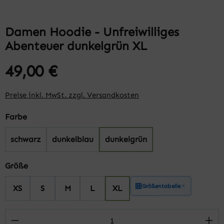
Damen Hoodie - Unfreiwilliges
Abenteuer dunkelgrün XL
49,00 €
Preise inkl. MwSt. zzgl. Versandkosten
auswählen
Farbe
schwarz
dunkelblau
dunkelgrün
auswählen
Größe
Größentabelle
XS
S
M
L
XL
Produkt Anzahl: Gib den gewünschten Wert 