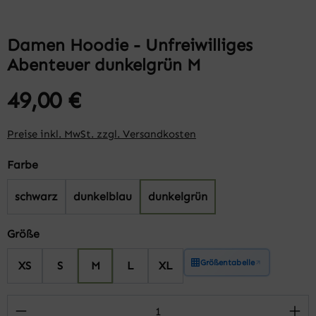
Damen Hoodie - Unfreiwilliges
Abenteuer dunkelgrün M
49,00 €
Preise inkl. MwSt. zzgl. Versandkosten
auswählen
Farbe
schwarz
dunkelblau
dunkelgrün
auswählen
Größe
Größentabelle
XS
S
M
L
XL
Produkt Anzahl: Gib den gewünschten Wert 