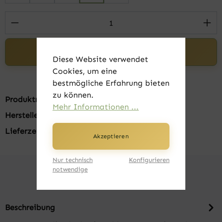
Produkt Anzahl: Gib den gewünschten Wert 
In den Warenkorb
Diese Website verwendet
Cookies, um eine
bestmögliche Erfahrung bieten
zu können.
Produktnummer:
FK20320-019
Mehr Informationen ...
Hersteller:
Russell
Lieferzeit:
1-3 Tage
Akzeptieren
Nur technisch
Konfigurieren
notwendige
Beschreibung