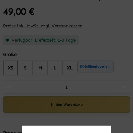
49,00 €
Preise inkl. MwSt. zzgl. Versandkosten
Verfügbar, Lieferzeit: 1-3 Tage
auswählen
Größe
Größentabelle
XS
S
M
L
XL
Produkt Anzahl: Gib den gewünschten Wert 
In den Warenkorb
Produktnummer:
FK30620-XS