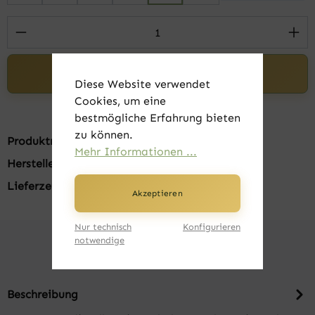
Produkt Anzahl: Gib den gewünschten Wert 
In den Warenkorb
Diese Website verwendet
Cookies, um eine
bestmögliche Erfahrung bieten
zu können.
Produktnummer:
FK23020-01-XL
Mehr Informationen ...
Hersteller:
Russell
Lieferzeit:
1-3 Tage
Akzeptieren
Nur technisch
Konfigurieren
notwendige
Beschreibung